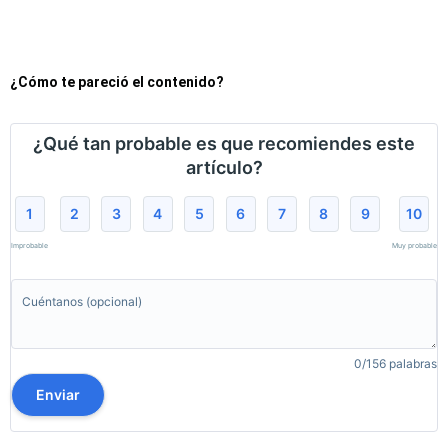
¿Cómo te pareció el contenido?
¿Qué tan probable es que recomiendes este
artículo?
1
2
3
4
5
6
7
8
9
10
Improbable
Muy probable
0/156 palabras
Enviar