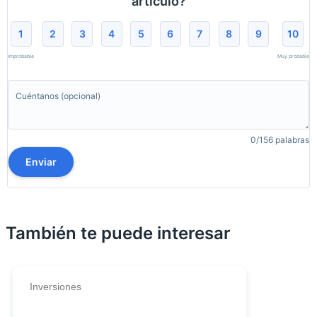
artículo?
1
2
3
4
5
6
7
8
9
10
Improbable
Muy probable
0/156 palabras
Enviar
También te puede interesar
Inversiones